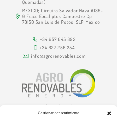
Quemadas)
MÉXICO; Circuito Salvador Nava #139-
G Fracc Eucaliptos Campestre Cp
78150 San Luis de Potosi SLP México
+34 957 045 892
+34 627 256 254
info@agrorenovables.com
Aviso Legal
Política de privacidad
Gestionar consentimiento